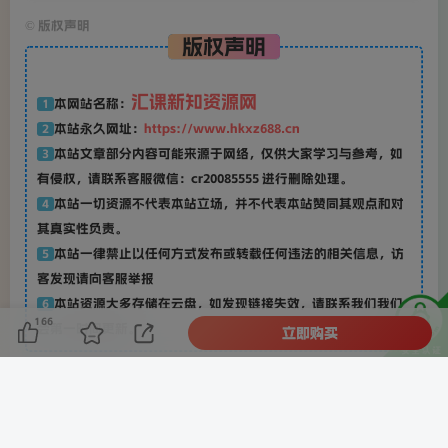
©
版权声明
版权声明
汇课新知资源网
本网站名称：
1
本站永久网址：
https://www.hkxz688.cn
2
本站文章部分内容可能来源于网络，仅供大家学习与参考，如
3
有侵权，请联系客服微信：cr20085555 进行删除处理。
本站一切资源不代表本站立场，并不代表本站赞同其观点和对
4
其真实性负责。
本站一律禁止以任何方式发布或转载任何违法的相关信息，访
5
客发现请向客服举报
本站资源大多存储在云盘，如发现链接失效，请联系我们我们
6
166
会第一时间更新。
立即购买
THE END