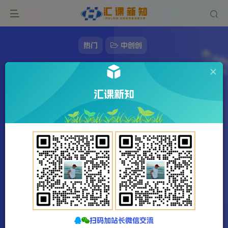
热门
中创创
抖音小说推文搬运详解，掌握这三种玩法，日
入多张不是问题
汇课新知
56字
1分钟
2024-11-23
站长发布
918
该作者已发布77974篇文章
扫码加站长微信交流