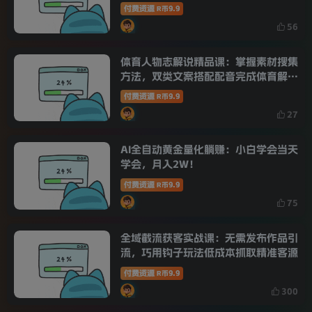
付费资源
9.9
R币
56
体育人物志解说精品课：掌握素材搜集
方法，双类文案搭配配音完成体育解说
创作
付费资源
9.9
R币
27
AI全自动黄金量化躺赚：小白学会当天
学会，月入2W！
付费资源
9.9
R币
75
全域截流获客实战课：无需发布作品引
流，巧用钩子玩法低成本抓取精准客源
付费资源
9.9
R币
300