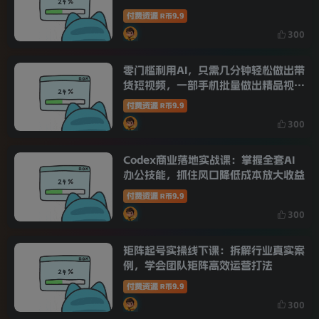
制作
付费资源
9.9
R币
300
零门槛利用AI，只需几分钟轻松做出带
货短视频，一部手机批量做出精品视
频，月入万元
付费资源
9.9
R币
300
Codex商业落地实战课：掌握全套AI
办公技能，抓住风口降低成本放大收益
付费资源
9.9
R币
300
矩阵起号实操线下课：拆解行业真实案
例，学会团队矩阵高效运营打法
付费资源
9.9
R币
300