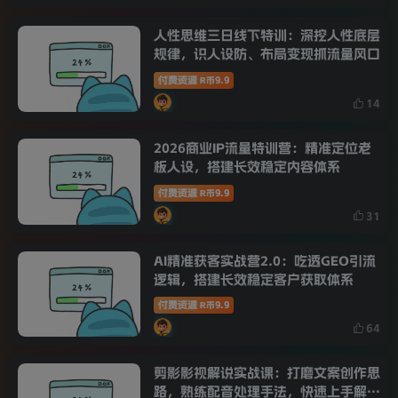
人性思维三日线下特训：深挖人性底层
规律，识人设防、布局变现抓流量风口
付费资源
9.9
R币
14
2026商业IP流量特训营：精准定位老
板人设，搭建长效稳定内容体系
付费资源
9.9
R币
31
AI精准获客实战营2.0：吃透GEO引流
逻辑，搭建长效稳定客户获取体系
付费资源
9.9
R币
64
剪影影视解说实战课：打磨文案创作思
路，熟练配音处理手法，快速上手解说