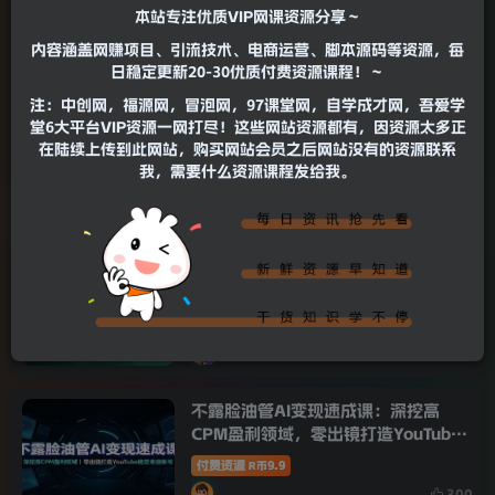
本站专注优质VIP网课资源分享～
内容涵盖网赚项目、引流技术、电商运营、脚本源码等资源，每
日稳定更新20-30优质付费资源课程！～
注：中创网，福源网，冒泡网，97课堂网，自学成才网，吾爱学
福缘缘
共13431篇
堂6大平台VIP资源一网打尽！这些网站资源都有，因资源太多正
此版块来自福缘创业网，资源同中创 冒泡差不太多，也有少部分新资
在陆续上传到此网站，购买网站会员之后网站没有的资源联系
源。
我，需要什么资源课程发给我。
排序
更新
浏览
点赞
评论
微信私域量化运营指南：搭建账号基建
打造热号，脱敏风控规避运营各类高危
风险
付费资源
9.9
R币
300
不露脸油管AI变现速成课：深挖高
CPM盈利领域，零出镜打造YouTube
稳定收益账号
付费资源
9.9
R币
300