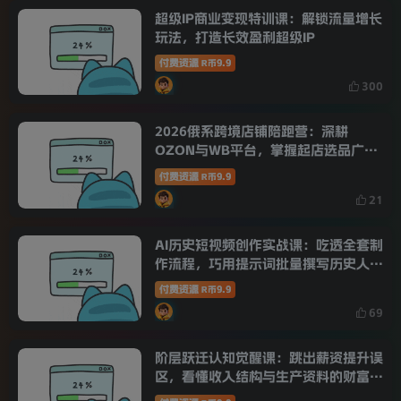
超级IP商业变现特训课：解锁流量增长
玩法，打造长效盈利超级IP
付费资源
9.9
R币
300
2026俄系跨境店铺陪跑营：深耕
OZON与WB平台，掌握起店选品广告
全套落地打法
付费资源
9.9
R币
21
AI历史短视频创作实战课：吃透全套制
作流程，巧用提示词批量撰写历史人物
剧本
付费资源
9.9
R币
69
阶层跃迁认知觉醒课：跳出薪资提升误
区，看懂收入结构与生产资料的财富底
层逻辑