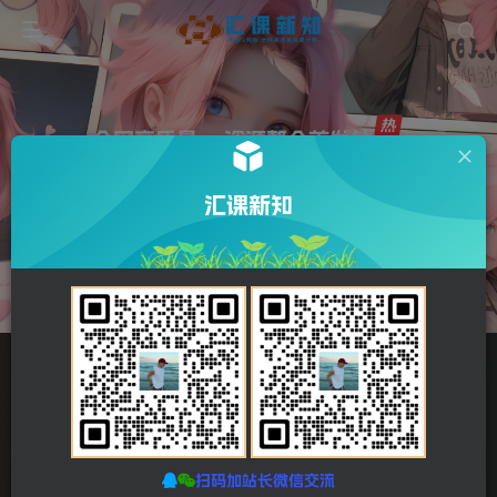
全网高质量 ∞ 资源整合首发站
汇课新知
输入关键词搜索
全站资源
APP
7.7万+
下载
全年365天不断更
手机找课更方便
推广
资源库
有奖
GO
会员以上可推广
汇课新知资源库
扫码加站长微信交流