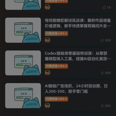
付费资源
9.9
R币
14
电视剧爆款解说实战课：解析作品增量
价值逻辑，新手快速掌握剪辑成片全流
程
付费资源
9.9
R币
300
Codex智能体零基础特训课：从零部
署模型接入工具，搭建AI自动化高效办
公工作流
付费资源
9.9
R币
300
AI智能广告挂机，24小时自动跑，日
入300-500，新手零门槛
付费资源
9.9
R币
300