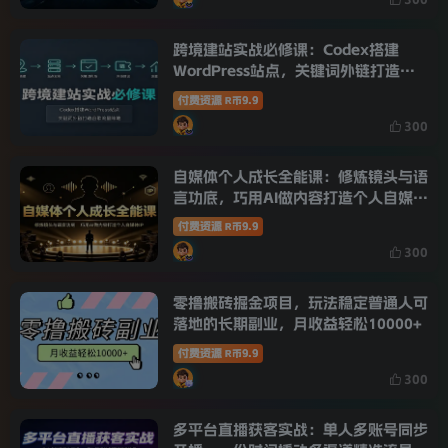
跨境建站实战必修课：Codex搭建
WordPress站点，关键词外链打造谷
歌流量阵地
付费资源
9.9
R币
300
自媒体个人成长全能课：修炼镜头与语
言功底，巧用AI做内容打造个人自媒体
IP
付费资源
9.9
R币
300
零撸搬砖掘金项目，玩法稳定普通人可
落地的长期副业，月收益轻松10000+
付费资源
9.9
R币
300
多平台直播获客实战：单人多账号同步