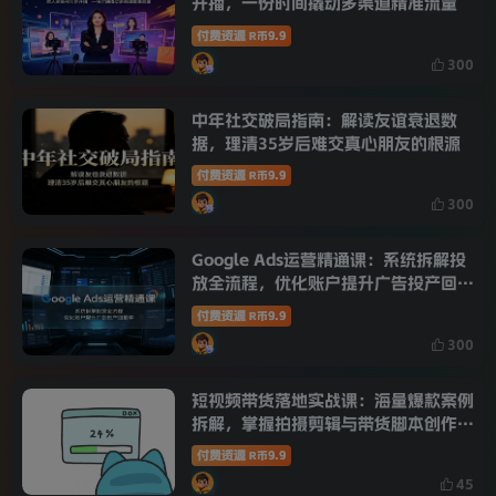
开播，一份时间撬动多渠道精准流量
付费资源
9.9
R币
300
中年社交破局指南：解读友谊衰退数
据，理清35岁后难交真心朋友的根源
付费资源
9.9
R币
300
Google Ads运营精通课：系统拆解投
放全流程，优化账户提升广告投产回报
率
付费资源
9.9
R币
300
短视频带货落地实战课：海量爆款案例
拆解，掌握拍摄剪辑与带货脚本创作技
巧
付费资源
9.9
R币
45