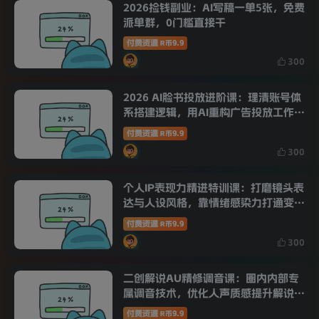
2026捡钱副业：AI写稿一单5张，免费
派单群，0门槛直接干
付费资源
9.9
R币
300
2026 AI脸书投放进阶课：理清账号体
系搭建逻辑，用AI重构广告投放工作流
(更新)
付费资源
9.9
R币
300
个人IP表现力精进特训课：打磨镜头表
达与人设风格，靠情绪感染力打通变现
路径
付费资源
9.9
R币
300
二创解说AU精修调音课：圈内内部专
属调音技术，优化人声质感提升解说作
品音质
付费资源
9.9
R币