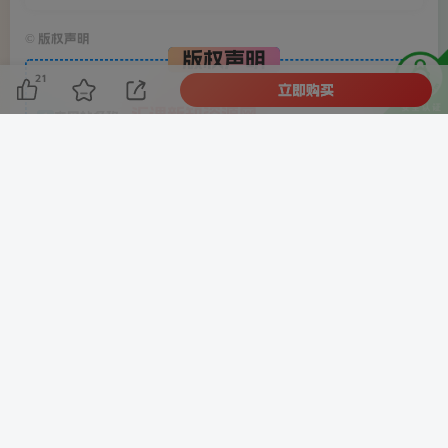
©
版权声明
版权声明
21
立即购买
汇课新知资源网
本网站名称：
1
本站永久网址：
https://www.hkxz688.cn
2
本站文章部分内容可能来源于网络，仅供大家学习与参考，如
3
有侵权，请联系客服微信：cr20085555 进行删除处理。
本站一切资源不代表本站立场，并不代表本站赞同其观点和对
4
其真实性负责。
本站一律禁止以任何方式发布或转载任何违法的相关信息，访
5
客发现请向客服举报
本站资源大多存储在云盘，如发现链接失效，请联系我们我们
6
会第一时间更新。
THE END