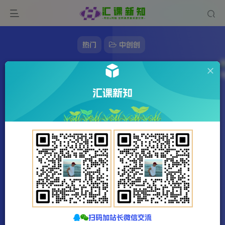
热门
中创创
小学教辅资料，内部集训保姆级教程，私域一
单收益29-129（教程+资料）
汇课新知
572字
3分钟
2023-12-22
站长发布
126
该作者已发布78076篇文章
扫码加站长微信交流