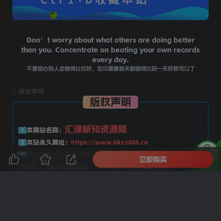
Don’t worry about what others are doing better
than you. Concentrate on beating your own records
every day.
不要担心别人会做得比你好。你只需要每天都做得比前一天好就可以了
©
版权声明
版权声明
汇课新知资源网
本网站名称：
1
本站永久网址：
https://www.hkxz688.cn
2
160
本站文章部分内容可能来源于网络，仅供大家学习与参考，如
3
立即购买
有侵权，请联系客服微信：cr20085555 进行删除处理。
本站一切资源不代表本站立场，并不代表本站赞同其观点和对
4
其真实性负责。
本站一律禁止以任何方式发布或转载任何违法的相关信息，访
5
客发现请向客服举报