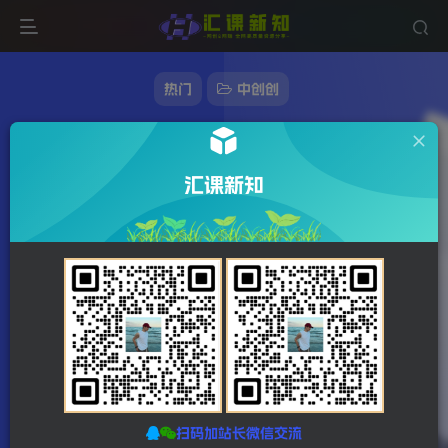
热门
中创创
尹晨2022年四节新课，2022算法拆解与玩法
分析，千川投放100问实操拆解
汇课新知
93字
1分钟
2023-12-22
站长发布
587
该作者已发布78224篇文章
扫码加站长微信交流