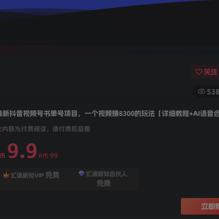
关注
53
最新抖音视频号书单号项目，一个视频赚8300的玩法【详细教程+AI语音
此内容为付费阅读，请付费后查看
9.9
99
R币
R币
汇课新知合伙人
免费
汇课新知VIP
免费
立即