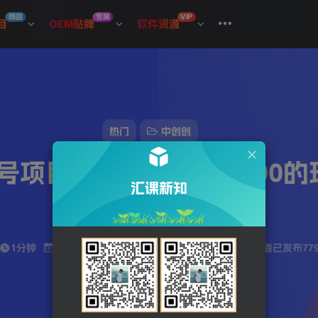
精品
专属
VIP
目
OEM贴牌
软件资源
热门
中创创
项目，一个视频赚8300的
汇课新知
音合成软件】
1分钟
2023-12-22
站长发布
538
该作者已发布77