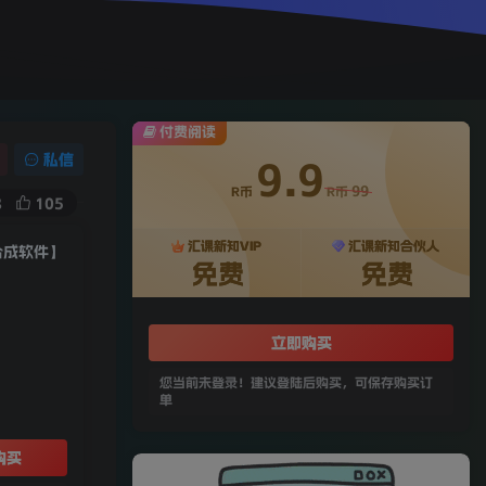
付费阅读
私信
9.9
99
R币
R币
8
105
汇课新知VIP
汇课新知合伙人
合成软件】
免费
免费
立即购买
您当前未登录！建议登陆后购买，可保存购买订
单
购买