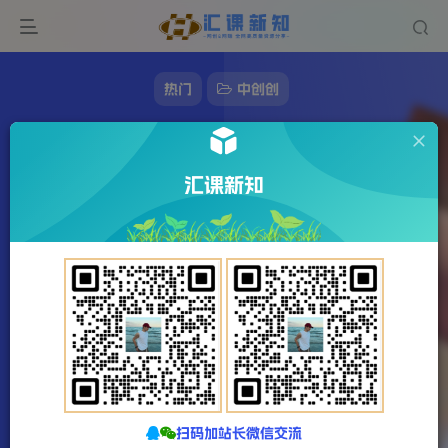
热门
中创创
德哥·拼多多改10W+实操教程课，手把手实
操演示3种方法
汇课新知
155字
1分钟
2023-12-22
站长发布
886
该作者已发布77957篇文章
扫码加站长微信交流