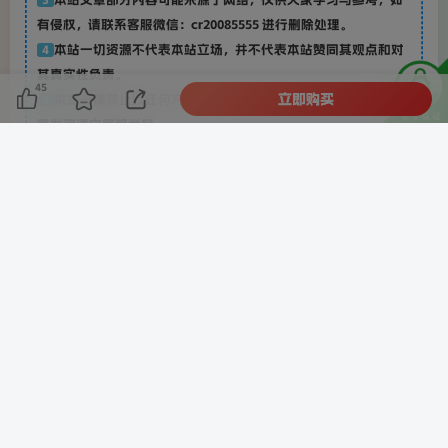
有侵权，请联系客服微信：cr20085555 进行删除处理。
本站一切资源不代表本站立场，并不代表本站赞同其观点和对
4
其真实性负责。
45
立即购买
本站一律禁止以任何方式发布或转载任何违法的相关信息，访
5
客发现请向客服举报
本站资源大多存储在云盘，如发现链接失效，请联系我们我们
6
会第一时间更新。
THE END
中创创
喜欢就支持一下吧
点赞
45
分享
收藏