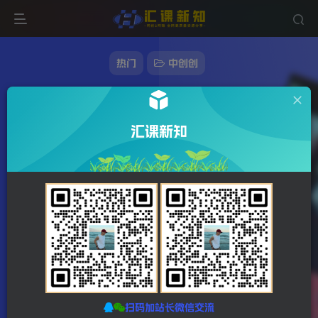
热门
中创创
跨境电商收款方法：几个主流的国际收款平台
介绍，提款方法讲解
汇课新知
186字
1分钟
2023-12-22
站长发布
707
该作者已发布78164篇文章
扫码加站长微信交流