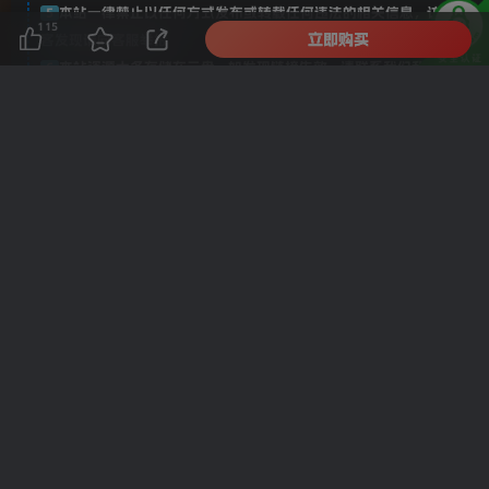
本站一律禁止以任何方式发布或转载任何违法的相关信息，访
5
115
立即购买
客发现请向客服举报
本站资源大多存储在云盘，如发现链接失效，请联系我们我们
6
会第一时间更新。
THE END
中创创
喜欢就支持一下吧
点赞
115
分享
收藏
一家帮你寻找互联网资源的站点，长期更新全网资源、
项目、副业、网创、虚拟、源码、软件等...
免责声明
广告合作
关于我们