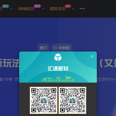
精品
专属
VIP
目
OEM贴牌
软件资源
热门
中创创
玩法，单天1000+纯利（
汇课新知
1分钟
2023-12-22
站长发布
927
该作者已发布781