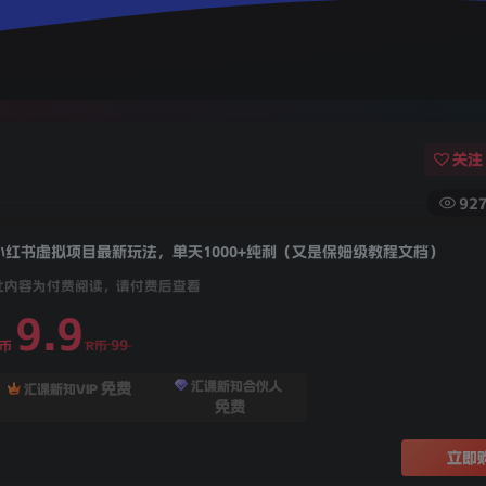
关注
92
小红书虚拟项目最新玩法，单天1000+纯利（又是保姆级教程文档）
此内容为付费阅读，请付费后查看
9.9
99
R币
R币
汇课新知合伙人
免费
汇课新知VIP
免费
立即