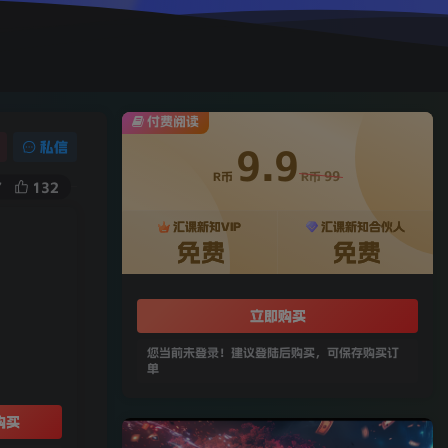
付费阅读
私信
9.9
99
R币
R币
7
132
汇课新知VIP
汇课新知合伙人
免费
免费
立即购买
您当前未登录！建议登陆后购买，可保存购买订
单
购买