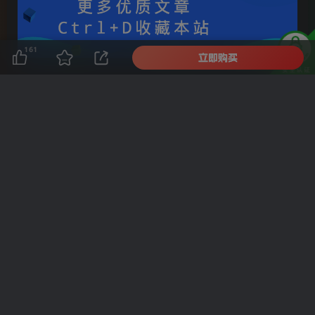
161
立即购买
Do not find excuses for failure, to chase success
reasons.
不要找失败的借口，去追成功的理由
©
版权声明
版权声明
汇课新知资源网
本网站名称：
1
本站永久网址：
https://www.hkxz688.cn
2
本站文章部分内容可能来源于网络，仅供大家学习与参考，如
3
有侵权，请联系客服微信：cr20085555 进行删除处理。
本站一切资源不代表本站立场，并不代表本站赞同其观点和对
4
其真实性负责。
本站一律禁止以任何方式发布或转载任何违法的相关信息，访
5