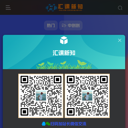
热门
中创创
本地生活运营班：账号运营+短视频创作+线上
线下引流，商家老板必看
汇课新知
298字
2分钟
2023-12-22
站长发布
587
该作者已发布78164篇文章
扫码加站长微信交流