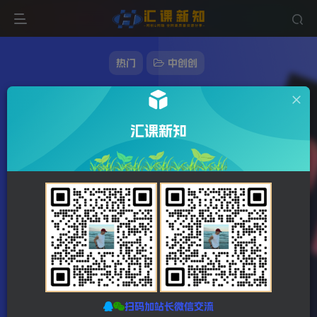
热门
中创创
推广Chat GPT教程，轻松获得拥金提成，日赚
300美元以上
汇课新知
173字
1分钟
2023-12-22
站长发布
1123
该作者已发布78224篇文章
扫码加站长微信交流