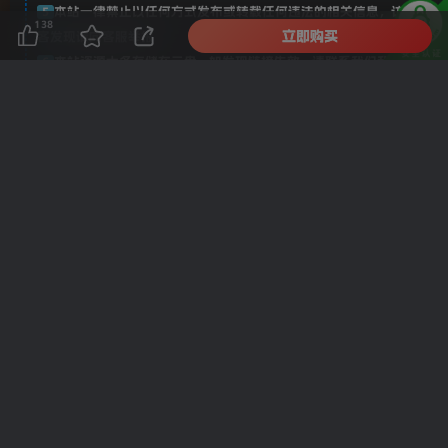
本站一律禁止以任何方式发布或转载任何违法的相关信息，访
5
138
立即购买
客发现请向客服举报
本站资源大多存储在云盘，如发现链接失效，请联系我们我们
6
会第一时间更新。
THE END
中创创
喜欢就支持一下吧
点赞
138
分享
收藏
一家帮你寻找互联网资源的站点，长期更新全网资源、
项目、副业、网创、虚拟、源码、软件等...
免责声明
广告合作
关于我们