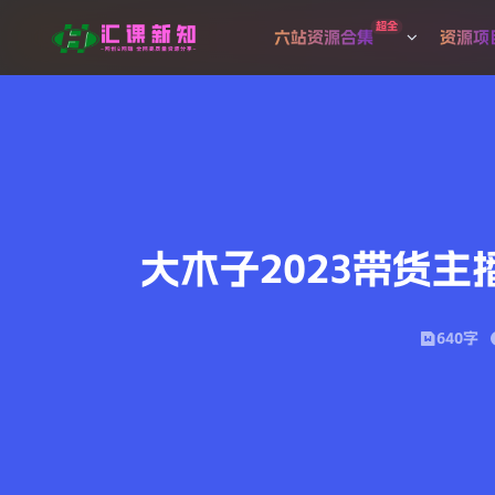
超全
六站资源合集
资源项
大木子2023带货
640字