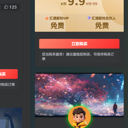
9.9
99
R币
R币
2
125
汇课新知VIP
汇课新知合伙人
免费
免费
立即购买
您当前未登录！建议登陆后购买，可保存购买订
单
购买
存购买订单