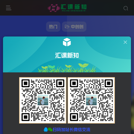
热门
中创创
大光的拆迁队（30个片），揭秘博主的流量密
码，疯狂的拆片会
汇课新知
1078字
6分钟
2023-12-22
站长发布
1455
该作者已发布78224篇文章
扫码加站长微信交流