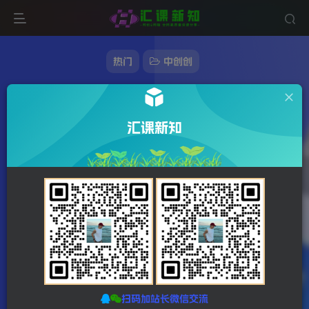
热门
中创创
本地生活运营师实操课，​手机短视频拍摄剪
辑，基础抖音运营逻辑
汇课新知
369字
2分钟
2023-12-22
站长发布
1608
该作者已发布78164篇文章
扫码加站长微信交流