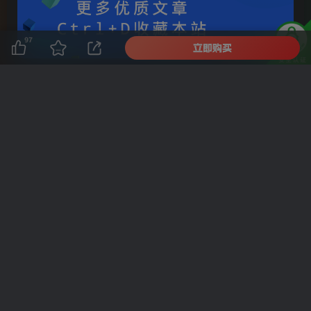
97
立即购买
Don't look back, you're not going that way.
别回头，你要走的不是那条路
©
版权声明
版权声明
汇课新知资源网
本网站名称：
1
本站永久网址：
https://www.hkxz688.cn
2
本站文章部分内容可能来源于网络，仅供大家学习与参考，如
3
有侵权，请联系客服微信：cr20085555 进行删除处理。
本站一切资源不代表本站立场，并不代表本站赞同其观点和对
4
其真实性负责。
本站一律禁止以任何方式发布或转载任何违法的相关信息，访
5
客发现请向客服举报