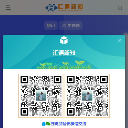
热门
中创创
自媒体音频加图文制作视频，一天引流一百个
精准创业粉【音频软件+图片素材】【揭秘】
汇课新知
313字
2分钟
2023-12-22
站长发布
1992
该作者已发布78004篇文章
扫码加站长微信交流