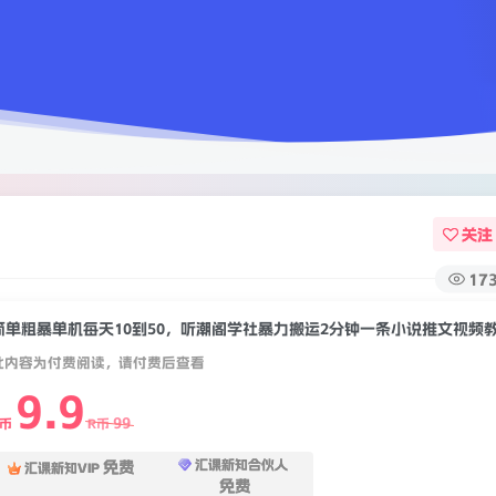
关注
17
此内容为付费阅读，请付费后查看
9.9
99
R币
R币
汇课新知合伙人
免费
汇课新知VIP
免费