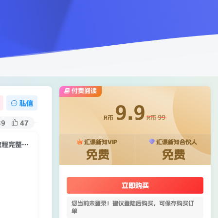
付费阅读
私信
9.9
99
R币
R币
39
47
汇课新知VIP
汇课新知合伙人
简单粗暴单机每天10到50，听潮阁学社暴力搬运2分钟一条小说推文视频教程完整版【揭秘】
免费
免费
立即购买
您当前未登录！建议登陆后购买，可保存购买订
单