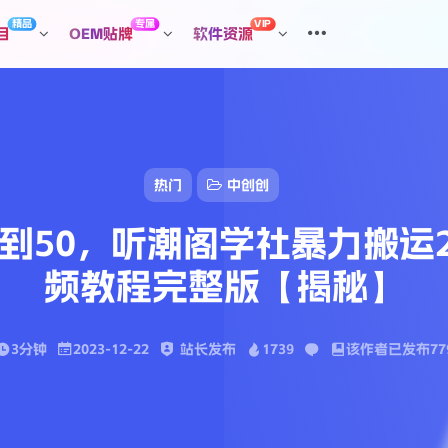
精品
专属
VIP
目
OEM贴牌
软件资源
热门
中创创
0到50，听潮阁学社暴力搬运
频教程完整版【揭秘】
3分钟
2023-12-22
站长发布
1739
该作者已发布77