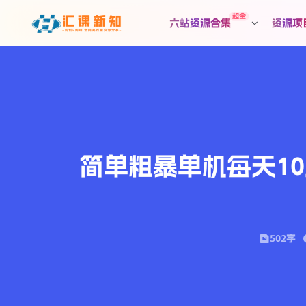
超全
六站资源合集
资源项
简单粗暴单机每天1
502字