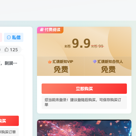
付费阅读
私信
9.9
99
R币
R币
9
125
汇课新知VIP
汇课新知合伙人
【推荐】小红书无货源项陪目‬跑营，从0-1从开店到爆单，单店30万销售额，利润50%，有所‬的货干‬都享分‬给你【更新】
免费
免费
立即购买
您当前未登录！建议登陆后购买，可保存购买订
单
购买
存购买订单