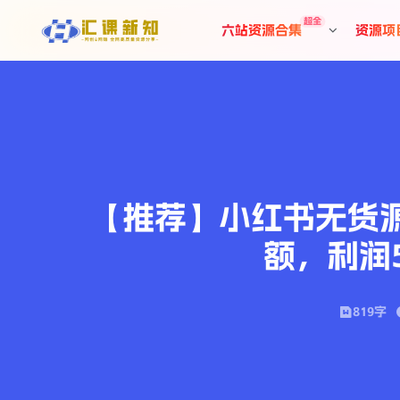
超全
六站资源合集
资源项
【推荐】小红书无货源
额，利润5
819字