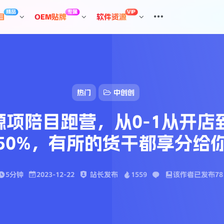
精品
专属
VIP
目
OEM贴牌
软件资源
热门
中创创
项陪目‬跑营，从0-1从开店
汇课新知
0%，有所‬的货干‬都享分‬
5分钟
2023-12-22
站长发布
1559
该作者已发布78