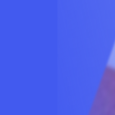
扫码加站长微信交流
本站专注优质VIP网课资源分享～
内容涵盖网赚项目、引流技术、电商运营、
脚本源码等资源，每日稳定更新20-30优质
付费资源课程！～
注：中创网，福源网，冒泡网，97课堂网，
自学成才网，吾爱学堂6大平台VIP资源一
网打尽！这些网站资源都有，因资源太多正
在陆续上传到此网站，购买网站会员之后网
站没有的资源联系我，需要什么资源课程发
给我。