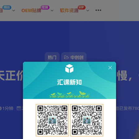
精品
专属
VIP
目
OEM贴牌
软件资源
热门
中创创
七天正价起号实战课：起的慢
汇课新知
可！
1分钟
2023-12-22
站长发布
1129
该作者已发布78