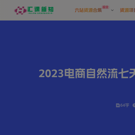
超全
六站资源合集
资源项
2023电商自然流
64字