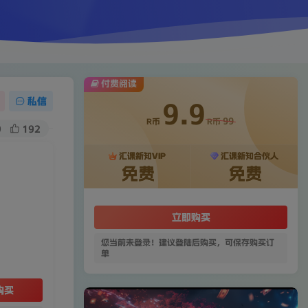
付费阅读
私信
9.9
99
R币
R币
9
192
汇课新知VIP
汇课新知合伙人
免费
免费
立即购买
您当前未登录！建议登陆后购买，可保存购买订
单
购买