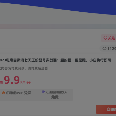
关注
112
2023电商自然流七天正价起号实战课：起的慢，但是稳，小白执行即可！
此内容为付费阅读，请付费后查看
9.9
99
R币
R币
汇课新知合伙人
免费
汇课新知VIP
免费
立即