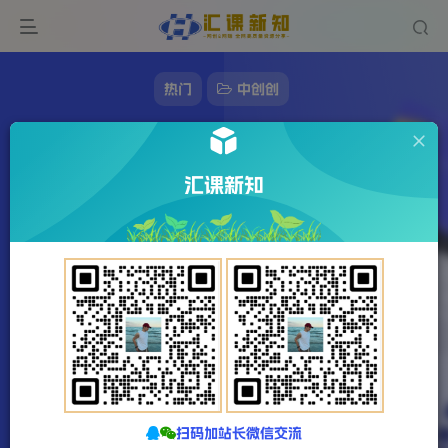
热门
中创创
搞笑段子的全新变现玩法，利用表情包，一个
月1w+没有问题【揭秘】
汇课新知
96字
1分钟
2023-12-23
站长发布
1064
该作者已发布78165篇文章
扫码加站长微信交流