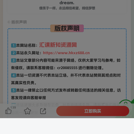
dream.
像孩子一样，永远相信希望，相信梦想
©
版权声明
版权声明
汇课新知资源网
本网站名称：
1
本站永久网址：
https://www.hkxz688.cn
2
本站文章部分内容可能来源于网络，仅供大家学习与参考，如
3
有侵权，请联系客服微信：cr20085555 进行删除处理。
本站一切资源不代表本站立场，并不代表本站赞同其观点和对
4
其真实性负责。
本站一律禁止以任何方式发布或转载任何违法的相关信息，访
5
客发现请向客服举报
本站资源大多存储在云盘，如发现链接失效，请联系我们我们
6
139
立即购买
会第一时间更新。
THE END