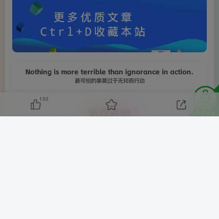
Nothing is more terrible than ignorance in action.
最可怕的事莫过于无知而行动
192
©
版权声明
版权声明
汇课新知资源网
本网站名称：
1
本站永久网址：
https://www.hkxz688.cn
2
本站文章部分内容可能来源于网络，仅供大家学习与参考，如
3
有侵权，请联系客服微信：cr20085555 进行删除处理。
本站一切资源不代表本站立场，并不代表本站赞同其观点和对
4
其真实性负责。
本站一律禁止以任何方式发布或转载任何违法的相关信息，访
5