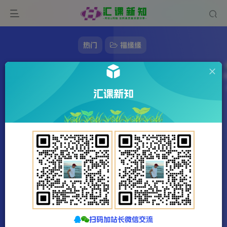
热门
福缘缘
（13428期）实体引流变现课程；抖音商业化
账号创建；爆款短视频打造与发布技巧
汇课新知
570字
3分钟
2024-11-23
站长发布
1993
该作者已发布77931篇文章
扫码加站长微信交流