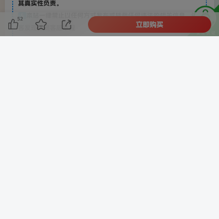
其真实性负责。
本站一律禁止以任何方式发布或转载任何违法的相关信息，访
5
52
立即购买
客发现请向客服举报
本站资源大多存储在云盘，如发现链接失效，请联系我们我们
6
会第一时间更新。
THE END
中创创
喜欢就支持一下吧
点赞
52
分享
收藏
一家帮你寻找互联网资源的站点，长期更新全网资源、
项目、副业、网创、虚拟、源码、软件等...