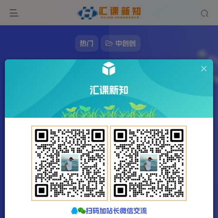
热门
中创创
全公域平台，引流创业粉自热模版玩法，号称
日引500+创业粉可矩阵操作
汇课新知
138字
1分钟
2024-11-24
站长发布
1215
该作者已发布78166篇文章
扫码加站长微信交流